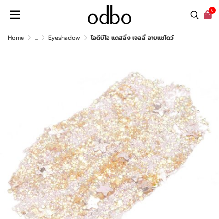
0
Home
...
Eyeshadow
โอดีบีโอ แดสลิ่ง เจลลี่ อายแชโดว์