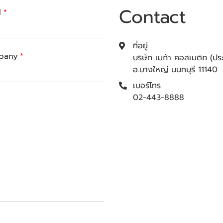
Contact
l
ที่อยู่
pany
บริษัท เมก้า คอสเมติก (ป
อ.บางใหญ่ นนทบุรี 11140
เบอร์โทร
02-443-8888