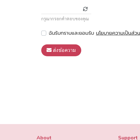
กรุณากรอกคำตอบของคุณ
ฉันรับทราบและยอมรับ
นโยบายความเป็นส่วน
ส่งข้อความ
About
Support