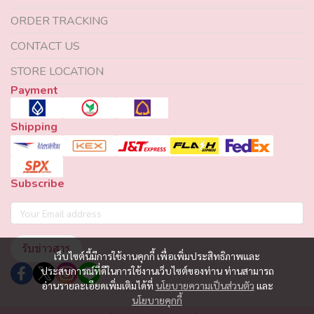
ORDER TRACKING
CONTACT US
STORE LOCATION
Payment
Shipping
Subscribe
รับข่าวสาร
เว็บไซต์นี้มีการใช้งานคุกกี้ เพื่อเพิ่มประสิทธิภาพและ
ประสบการณ์ที่ดีในการใช้งานเว็บไซต์ของท่าน ท่านสามารถ
อ่านรายละเอียดเพิ่มเติมได้ที่
นโยบายความเป็นส่วนตัว
และ
นโยบายคุกกี้