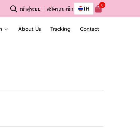
0
เข้าสู่ระบบ
สมัครสมาชิก
TH
n
About Us
Tracking
Contact