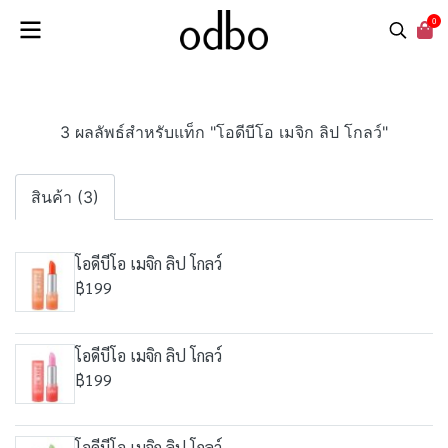
0
3 ผลลัพธ์สำหรับแท็ก "โอดีบีโอ เมจิก ลิป โกลว์"
สินค้า (3)
โอดีบีโอ เมจิก ลิป โกลว์
฿199
โอดีบีโอ เมจิก ลิป โกลว์
฿199
โอดีบีโอ เมจิก ลิป โกลว์