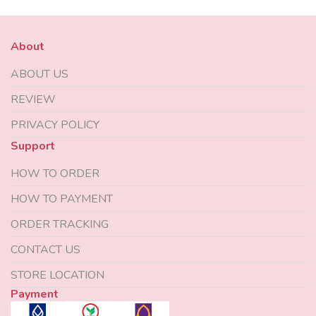
About
ABOUT US
REVIEW
PRIVACY POLICY
Support
HOW TO ORDER
HOW TO PAYMENT
ORDER TRACKING
CONTACT US
STORE LOCATION
Payment