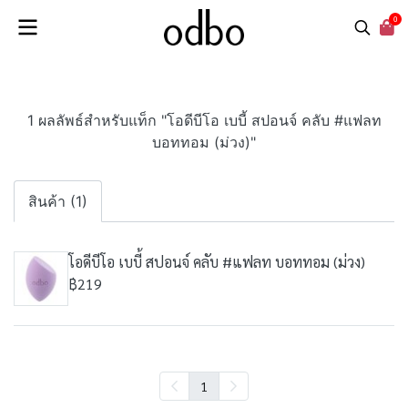
0
1 ผลลัพธ์สำหรับแท็ก "โอดีบีโอ เบบี้ สปอนจ์ คลับ #แฟลท
บอททอม (ม่วง)"
สินค้า (1)
โอดีบีโอ เบบี้ สปอนจ์ คลับ #แฟลท บอททอม (ม่วง)
฿219
1