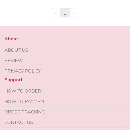
1
About
ABOUT US
REVIEW
PRIVACY POLICY
Support
HOW TO ORDER
HOW TO PAYMENT
ORDER TRACKING
CONTACT US