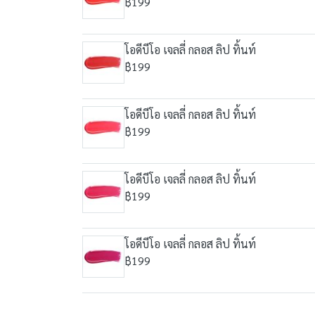
฿199
โอดีบีโอ เจลลี่ กลอส ลิป ทิ้นท์
฿199
โอดีบีโอ เจลลี่ กลอส ลิป ทิ้นท์
฿199
โอดีบีโอ เจลลี่ กลอส ลิป ทิ้นท์
฿199
โอดีบีโอ เจลลี่ กลอส ลิป ทิ้นท์
฿199