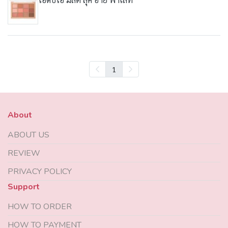
1
About
ABOUT US
REVIEW
PRIVACY POLICY
Support
HOW TO ORDER
HOW TO PAYMENT