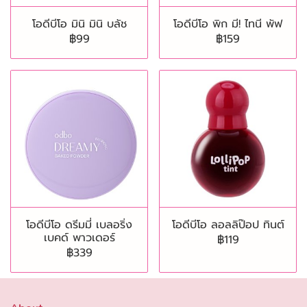
โอดีบีโอ มินิ มินิ บลัช
โอดีบีโอ พิก มี! ไทนี พัฟ
฿99
฿159
โอดีบีโอ ดรีมมี่ เบลอริ่ง
โอดีบีโอ ลอลลิป๊อป ทินต์
เบคด์ พาวเดอร์
฿119
฿339