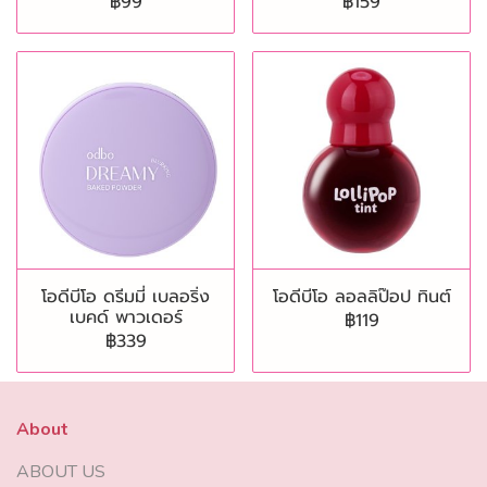
฿99
฿159
โอดีบีโอ ดรีมมี่ เบลอริ่ง
โอดีบีโอ ลอลลิป๊อป ทินต์
เบคด์ พาวเดอร์
฿119
฿339
About
ABOUT US