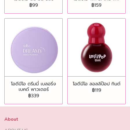
฿99
฿159
โอดีบีโอ ดรีมมี่ เบลอริ่ง
โอดีบีโอ ลอลลิป๊อป ทินต์
เบคด์ พาวเดอร์
฿119
฿339
About