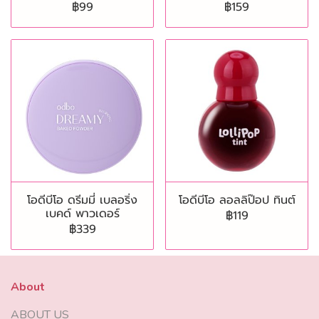
฿99
฿159
โอดีบีโอ ดรีมมี่ เบลอริ่ง
โอดีบีโอ ลอลลิป๊อป ทินต์
เบคด์ พาวเดอร์
฿119
฿339
About
ABOUT US