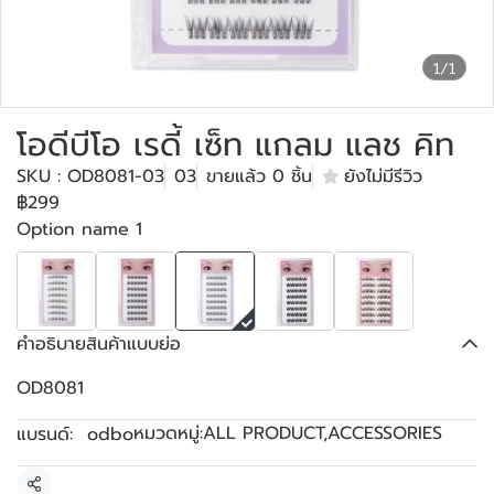
1/1
โอดีบีโอ เรดี้ เซ็ท แกลม แลช คิท
SKU : OD8081-03
03
ขายแล้ว 0 ชิ้น
ยังไม่มีรีวิว
฿299
Option name 1
คำอธิบายสินค้าแบบย่อ
OD8081
หมวดหมู่:
ALL PRODUCT
,
ACCESSORIES
แบรนด์:
odbo
แชร์