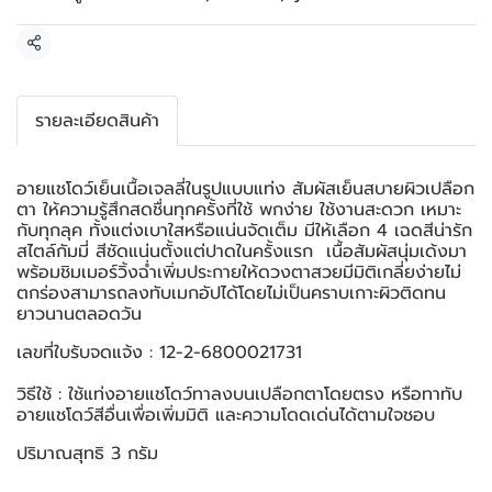
แชร์
รายละเอียดสินค้า
อายแชโดว์เย็นเนื้อเจลลี่ในรูปแบบแท่ง สัมผัสเย็นสบายผิวเปลือก
ตา ให้ความรู้สึกสดชื่นทุกครั้งที่ใช้ พกง่าย ใช้งานสะดวก เหมาะ
กับทุกลุค ทั้งแต่งเบาใสหรือแน่นจัดเต็ม มีให้เลือก 4 เฉดสีน่ารัก
สไตล์กัมมี่ สีชัดแน่นตั้งแต่ปาดในครั้งแรก เนื้อสัมผัสนุ่มเด้งมา
พร้อมชิมเมอร์วิ้งฉ่ำเพิ่มประกายให้ดวงตาสวยมีมิติเกลี่ยง่ายไม่
ตกร่องสามารถลงทับเมกอัปได้โดยไม่เป็นคราบเกาะผิวติดทน
ยาวนานตลอดวัน
เลขที่ใบรับจดแจ้ง : 12-2-6800021731
วิธีใช้ : ใช้แท่งอายแชโดว์ทาลงบนเปลือกตาโดยตรง หรือทาทับ
อายแชโดว์สีอื่นเพื่อเพิ่มมิติ และความโดดเด่นได้ตามใจชอบ
ปริมาณสุทธิ 3 กรัม