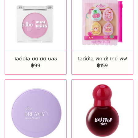
โอดีบีโอ มินิ มินิ บลัช
โอดีบีโอ พิก มี! ไทนี พัฟ
฿99
฿159