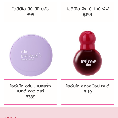
โอดีบีโอ มินิ มินิ บลัช
โอดีบีโอ พิก มี! ไทนี พัฟ
฿99
฿159
โอดีบีโอ ดรีมมี่ เบลอริ่ง
โอดีบีโอ ลอลลิป๊อป ทินต์
เบคด์ พาวเดอร์
฿119
฿339