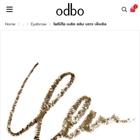
0
Home
...
Eyebrow
โอดีบีโอ เบสิค สลิม บราว เพ็นซิล