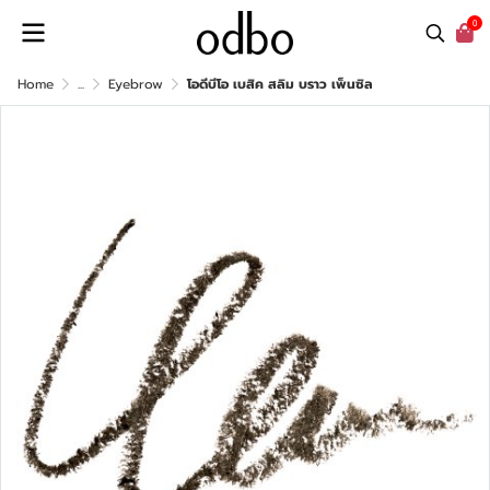
0
Home
...
Eyebrow
โอดีบีโอ เบสิค สลิม บราว เพ็นซิล