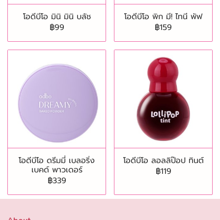
โอดีบีโอ มินิ มินิ บลัช
โอดีบีโอ พิก มี! ไทนี พัฟ
฿99
฿159
โอดีบีโอ ดรีมมี่ เบลอริ่ง
โอดีบีโอ ลอลลิป๊อป ทินต์
เบคด์ พาวเดอร์
฿119
฿339