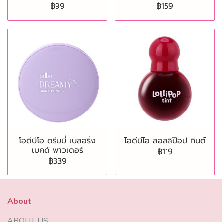
฿99
฿159
โอดีบีโอ ดรีมมี่ เบลอริ่ง
โอดีบีโอ ลอลลิป๊อป ทินต์
เบคด์ พาวเดอร์
฿119
฿339
About
ABOUT US