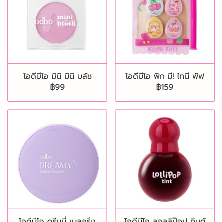
โอดีบีโอ มินิ มินิ บลัช
โอดีบีโอ พิก มี! ไทนี พัฟ
฿99
฿159
โอดีบีโอ ดรีมมี่ เบลอริ่ง
โอดีบีโอ ลอลลิป๊อป ทินต์