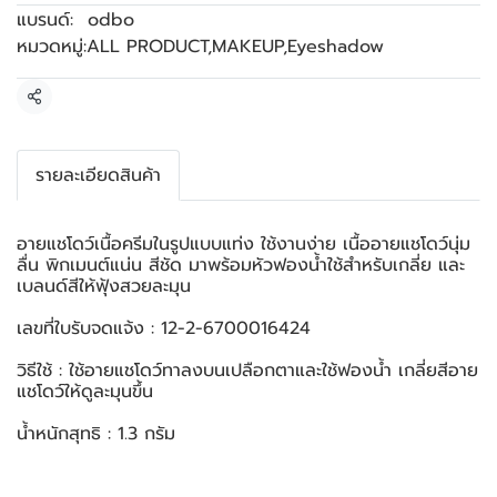
แบรนด์:
odbo
หมวดหมู่:
ALL PRODUCT
,
MAKEUP
,
Eyeshadow
แชร์
รายละเอียดสินค้า
อายแชโดว์เนื้อครีมในรูปแบบแท่ง ใช้งานง่าย เนื้ออายแชโดว์นุ่ม
ลื่น พิกเมนต์แน่น สีชัด มาพร้อมหัวฟองน้ำใช้สำหรับเกลี่ย และ
เบลนด์สีให้ฟุ้งสวยละมุน
เลขที่ใบรับจดแจ้ง : 12-2-6700016424
วิธีใช้ : ใช้อายแชโดว์ทาลงบนเปลือกตาและใช้ฟองน้ำ เกลี่ยสีอาย
แชโดว์ให้ดูละมุนขึ้น
น้ำหนักสุทธิ : 1.3 กรัม