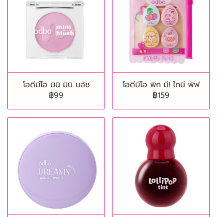
โอดีบีโอ มินิ มินิ บลัช
โอดีบีโอ พิก มี! ไทนี พัฟ
฿99
฿159