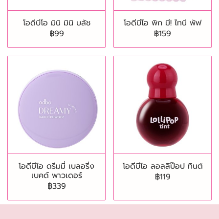
โอดีบีโอ มินิ มินิ บลัช
โอดีบีโอ พิก มี! ไทนี พัฟ
฿99
฿159
โอดีบีโอ ดรีมมี่ เบลอริ่ง
โอดีบีโอ ลอลลิป๊อป ทินต์
เบคด์ พาวเดอร์
฿119
฿339