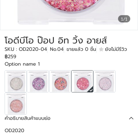
1/1
โอดีบีโอ ป๊อป อิท วิ้ง อายส์
SKU : OD2020-04
No.04
ขายแล้ว 0 ชิ้น
ยังไม่มีรีวิว
฿259
Option name 1
คำอธิบายสินค้าแบบย่อ
OD2020