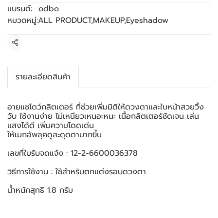
แบรนด์:
odbo
หมวดหมู่:
ALL PRODUCT
,
MAKEUP
,
Eyeshadow
แชร์
รายละเอียดสินค้า
อายแชโดว์กลิตเตอร์ ที่ช่วยเพิ่มมิติให้ดวงตาและใบหน้าสวยวิ้ง
วับ ใช้งานง่าย ไม่เหนียวเหนอะหนะ เนื้อกลิตเตอร์ชัดเจน เล่น
แสงได้ดี เพิ่มความโดดเด่น
ให้เมกอัพลุคดูสะดุดตามากขึ้น
เลขที่ใบรับจดแจ้ง : 12-2-6600036378
วิธีการใช้งาน : ใช้สำหรับตกแต่งรอบดวงตา
น้ำหนักสุทธิ 1.8 กรัม