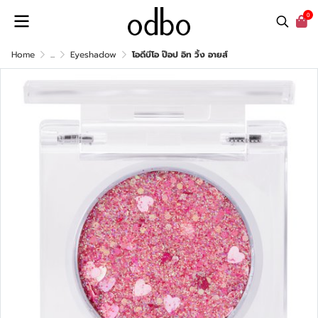
0
Home
...
Eyeshadow
โอดีบีโอ ป๊อป อิท วิ้ง อายส์