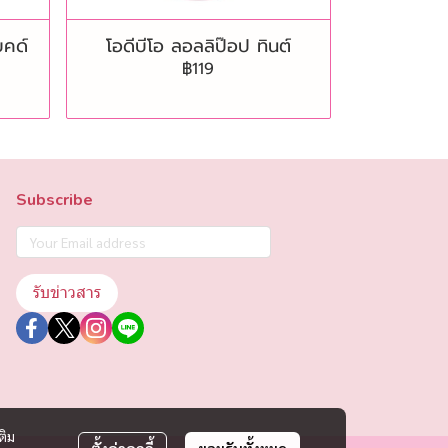
บคด์
โอดีบีโอ ลอลลิป๊อป ทินต์
฿119
Subscribe
รับข่าวสาร
ติม