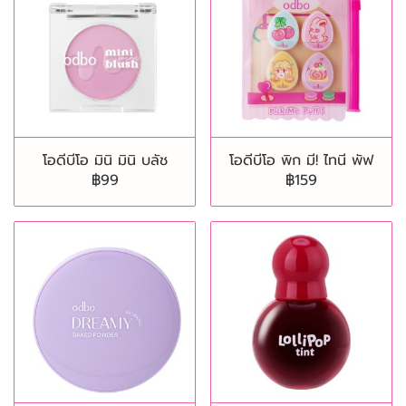
โอดีบีโอ มินิ มินิ บลัช
โอดีบีโอ พิก มี! ไทนี พัฟ
฿99
฿159