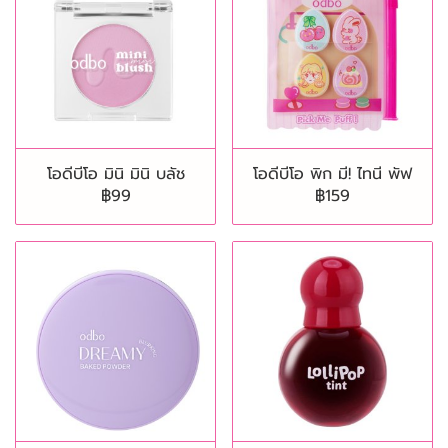
โอดีบีโอ มินิ มินิ บลัช
โอดีบีโอ พิก มี! ไทนี พัฟ
฿99
฿159