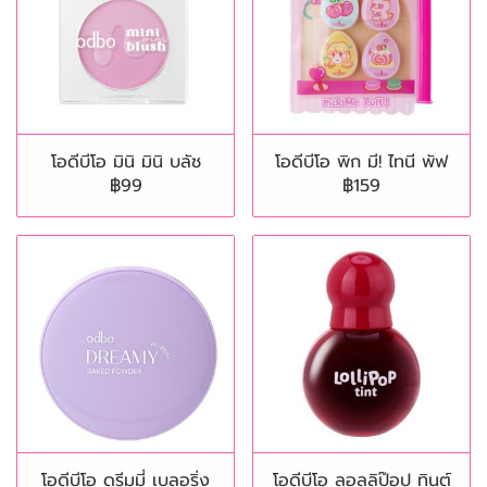
โอดีบีโอ มินิ มินิ บลัช
โอดีบีโอ พิก มี! ไทนี พัฟ
฿99
฿159
โอดีบีโอ ดรีมมี่ เบลอริ่ง
โอดีบีโอ ลอลลิป๊อป ทินต์