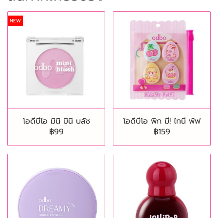
NEW
โอดีบีโอ มินิ มินิ บลัช
โอดีบีโอ พิก มี! ไทนี พัฟ
฿99
฿159