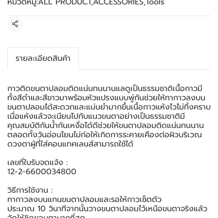
หมวดหมู่:
ALL PRODUCT
,
ACCESSORIES
,
Tools
แชร์
รายละเอียดสินค้า
กาวติดขนตาปลอมติดแน่นทนนานแลดูเป็นธรรมชาติเนื้อกาวมี
ทั้งสีดำและสีขาวมาพร้อมหัวแปรงแบบพู่กันช่วยให้ทากาวลงบน
ขนตาปลอมได้สะดวกและแม่นยำมากขึ้นเนื้อกาวแห้งไวไม่ทิ้งคราบ
เมื่อแห้งแล้วจะเนียนไปกับแนวขนตาอย่างเป็นธรรมชาติมี
คุณสมบัติกันน้ำกันเหงื่อได้ดีช่วยให้ขนตาปลอมติดแน่นทนนาน
ตลอดทั้งวันอ่อนโยนไม่ก่อให้เกิดการระคายเคืองต่อผิวบริเวณ
ดวงตาผู้ที่ใส่คอนแทคเลนส์สามารถใช้ได้
เลขที่ใบรับจดแจ้ง :
12-2-6600034800
วิธีการใช้งาน :
ทากาวลงบนแกนขนตาปลอมและรอให้กาวเซ็ตตัว
ประมาณ 10 วินาทีจากนั้นวางขนตาปลอมไว้เหนือขนตาจริงแล้ว