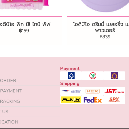
อดีบีโอ พิก มี! ไทนี พัฟ
โอดีบีโอ ดรีมมี่ เบลอริ่ง เ
พาวเดอร์
฿159
฿339
Payment
 ORDER
Shipping
 PAYMENT
RACKING
 US
OCATION