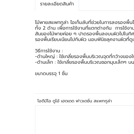
รายละเอียดสินค้า
ไม้พายสแพททูล่า ไอเท็มลับที่ช่วยในการลงรองพื้นได
ทั้ง 2 ด้าน เพื่อการใช้งานที่แตกต่างกัน การใช
สันของไม้พายค่อย ๆ ปาดรองพื้นลงบนผิวไปในทิศทาง
รองพื้นเรียบเนียนไปกับผิว มอบฟินิชลุคงานผิวที่
วิธีการใช้งาน :
-ด้านใหญ่ : ใช้เกลี่ยรองพื้นบริเวณจุดที่กว้างของ
-ด้านเล็ก : ใช้เกลี่ยรองพื้นบริเวณซอกมุมเล็กๆ บ
ขนาดบรรจุ 1 ชิ้น
โอดีบีโอ ดูโอ้ เฮดเดด ฟาวเดชั่น สแพททูล่า