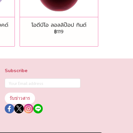
บคด์
โอดีบีโอ ลอลลิป๊อป ทินต์
฿119
Subscribe
รับข่าวสาร