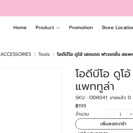
Home
Product
Promotion
Store Locatio
ACCESSORIES
Tools
โอดีบีโอ ดูโอ้ เฮดเดด ฟาวเดชั่น สแพท
โอดีบีโอ ดูโ
แพททูล่า
SKU : OD8041
ขายแล้ว 0 ช
฿199
จำนวน
เพิ่มลงตะกร้า