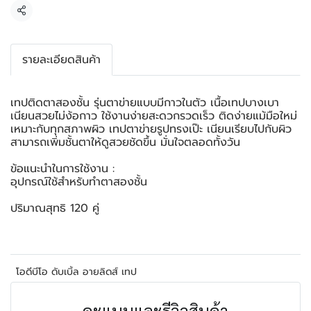
แชร์
รายละเอียดสินค้า
เทปติดตาสองชั้น รุ่นตาข่ายแบบมีกาวในตัว เนื้อเทปบางเบา
เนียนสวยไม่ง้อกาว ใช้งานง่ายสะดวกรวดเร็ว ติดง่ายแม้มือใหม่
เหมาะกับทุกสภาพผิว เทปตาข่ายรูปทรงเป๊ะ เนียนเรียบไปกับผิว
สามารถเพิ่มชั้นตาให้ดูสวยชัดขึ้น มั่นใจตลอดทั้งวัน
ข้อแนะนำในการใช้งาน :
อุปกรณ์ใช้สำหรับทำตาสองชั้น
ปริมาณสุทธิ 120 คู่
โอดีบีโอ ดับเบิ้ล อายลิดส์ เทป
คะแนนและรีวิวสินค้า