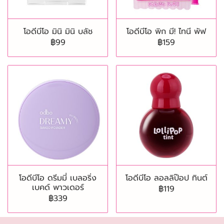
โอดีบีโอ มินิ มินิ บลัช
โอดีบีโอ พิก มี! ไทนี พัฟ
฿99
฿159
โอดีบีโอ ดรีมมี่ เบลอริ่ง
โอดีบีโอ ลอลลิป๊อป ทินต์
เบคด์ พาวเดอร์
฿119
฿339