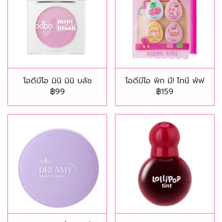
โอดีบีโอ มินิ มินิ บลัช
โอดีบีโอ พิก มี! ไทนี พัฟ
฿99
฿159