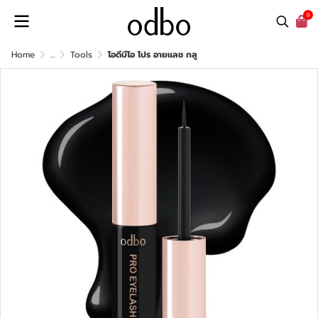
0
Home
...
Tools
โอดีบีโอ โปร อายแลช กลู