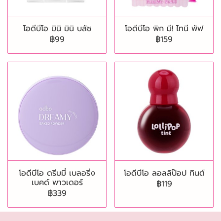
โอดีบีโอ มินิ มินิ บลัช
โอดีบีโอ พิก มี! ไทนี พัฟ
฿99
฿159
โอดีบีโอ ดรีมมี่ เบลอริ่ง
โอดีบีโอ ลอลลิป๊อป ทินต์
เบคด์ พาวเดอร์
฿119
฿339