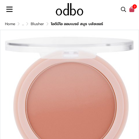
0
Home
...
Blusher
โอดีบีโอ ออมเบรย์ สมูธ บลัชเชอร์