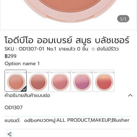
1/1
โอดีบีโอ ออมเบรย์ สมูธ บลัชเชอร์
SKU : OD1307-01
No.1
ขายแล้ว 0 ชิ้น
ยังไม่มีรีวิว
฿299
Option name 1
คำอธิบายสินค้าแบบย่อ
OD1307
หมวดหมู่:
ALL PRODUCT
,
MAKEUP
,
Blusher
แบรนด์:
odbo
แชร์