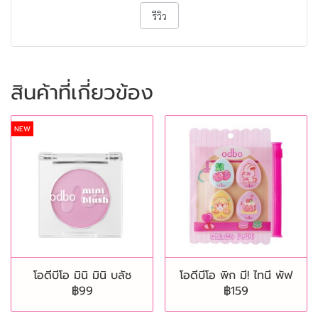
รีวิว
สินค้าที่เกี่ยวข้อง
NEW
โอดีบีโอ มินิ มินิ บลัช
โอดีบีโอ พิก มี! ไทนี พัฟ
฿99
฿159