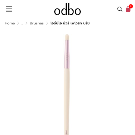
0
Home
...
Brushes
โอดีบีโอ ยัวร์ เฟโวริท บรัช