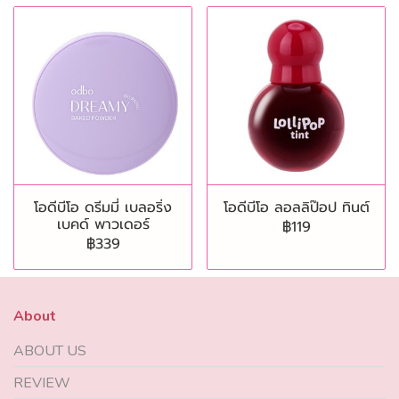
โอดีบีโอ ดรีมมี่ เบลอริ่ง
โอดีบีโอ ลอลลิป๊อป ทินต์
เบคด์ พาวเดอร์
฿119
฿339
About
ABOUT US
REVIEW