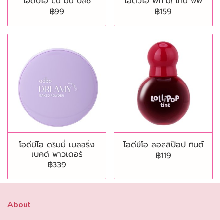
โอดีบีโอ มินิ มินิ บลัช
โอดีบีโอ พิก มี! ไทนี พัฟ
฿99
฿159
โอดีบีโอ ดรีมมี่ เบลอริ่ง
โอดีบีโอ ลอลลิป๊อป ทินต์
เบคด์ พาวเดอร์
฿119
฿339
About