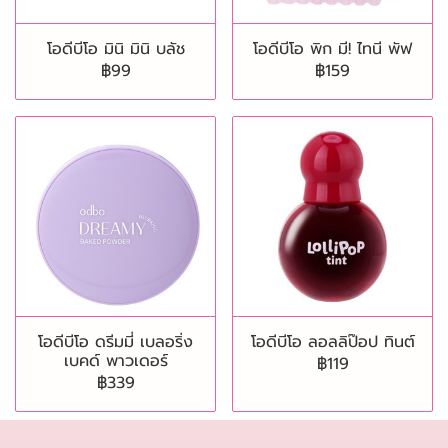
โอดีบีโอ มินิ มินิ บลัช
โอดีบีโอ พิก มี! ไทนี พัฟ
฿99
฿159
โอดีบีโอ ดรีมมี่ เบลอริ่ง
โอดีบีโอ ลอลลิป๊อป ทินต์
เบคด์ พาวเดอร์
฿119
฿339