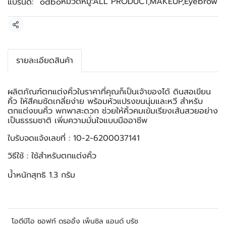
หมวดหมู่:
ALL PRODUCT
,
MAKEUP
,
Eyebrow
แบรนด์:
odbo
แชร์
รายละเอียดสินค้า
ผลิตภัณฑ์ตกแต่งคิ้วในราคาที่คุณก็เป็นเจ้าของได้ ดินสอเขียน
คิ้ว ให้สีคมชัดเกลี่ยง่าย พร้อมหัวแปรงขนนุ่มและหวี สำหรับ
ตกแต่งขนคิ้ว พกพาสะดวก ช่วยให้คิ้วคมเข้มเรียงเส้นสวยอย่าง
เป็นธรรมชาติ เพิ่มความมั่นใจแบบมืออาชีพ
ใบรับจดแจ้งเลขที่ : 10-2-6200037141
วิธีใช้ : ใช้สำหรับตกแต่งคิ้ว
น้ำหนักสุทธิ 1.3 กรัม
โอดีบีโอ ซอฟท์ ดรออิ้ง เพ็นซิล แอนด์ บรัช