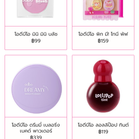
โอดีบีโอ มินิ มินิ บลัช
โอดีบีโอ พิก มี! ไทนี พัฟ
฿99
฿159
โอดีบีโอ ดรีมมี่ เบลอริ่ง
โอดีบีโอ ลอลลิป๊อป ทินต์
เบคด์ พาวเดอร์
฿119
฿339