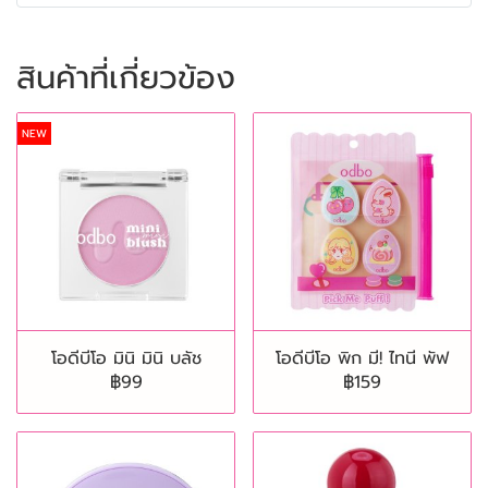
สินค้าที่เกี่ยวข้อง
NEW
โอดีบีโอ มินิ มินิ บลัช
โอดีบีโอ พิก มี! ไทนี พัฟ
฿99
฿159