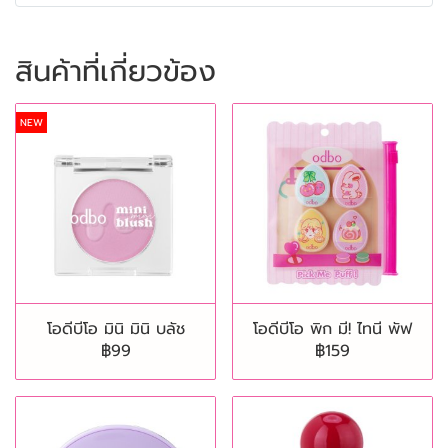
สินค้าที่เกี่ยวข้อง
NEW
โอดีบีโอ มินิ มินิ บลัช
โอดีบีโอ พิก มี! ไทนี พัฟ
฿99
฿159