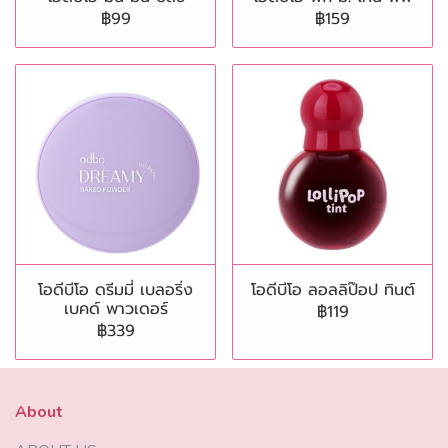
฿99
฿159
โอดีบีโอ ดรีมมี่ เบลอริ่ง
โอดีบีโอ ลอลลิป๊อป ทินต์
เบคด์ พาวเดอร์
฿119
฿339
About