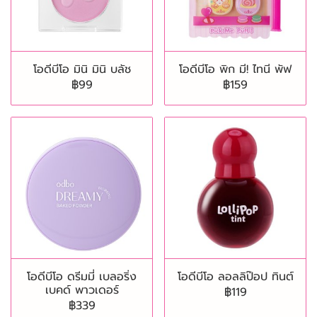
โอดีบีโอ มินิ มินิ บลัช
โอดีบีโอ พิก มี! ไทนี พัฟ
฿99
฿159
โอดีบีโอ ดรีมมี่ เบลอริ่ง
โอดีบีโอ ลอลลิป๊อป ทินต์
เบคด์ พาวเดอร์
฿119
฿339