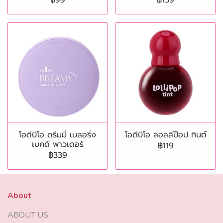
฿99
฿159
โอดีบีโอ ดรีมมี่ เบลอริ่ง
โอดีบีโอ ลอลลิป๊อป ทินต์
เบคด์ พาวเดอร์
฿119
฿339
About
ABOUT US