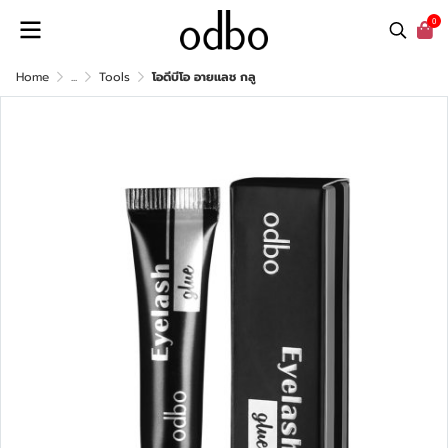
0
Home
...
Tools
โอดีบีโอ อายแลช กลู