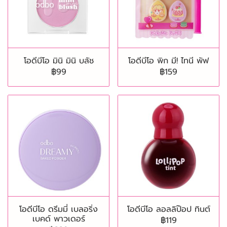
โอดีบีโอ มินิ มินิ บลัช
โอดีบีโอ พิก มี! ไทนี พัฟ
฿99
฿159
โอดีบีโอ ดรีมมี่ เบลอริ่ง
โอดีบีโอ ลอลลิป๊อป ทินต์
เบคด์ พาวเดอร์
฿119