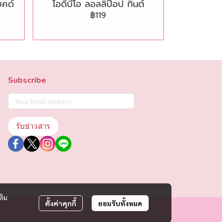
บคด์
โอดีบีโอ ลอลลิป๊อป ทินต์
฿119
Subscribe
รับข่าวสาร
ติม
ตั้งค่าคุกกี้
ยอมรับทั้งหมด