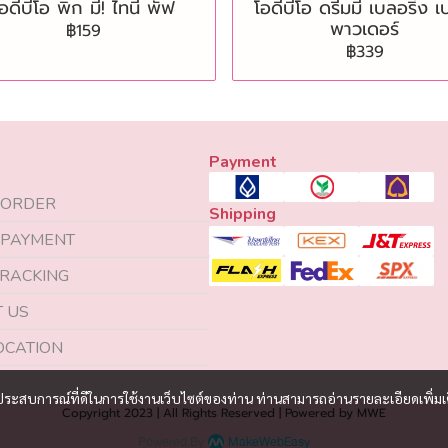
อดีบีโอ พิก มี! ไทนี พัฟ
โอดีบีโอ ดรีมมี่ เบลอริ่ง เ
พาวเดอร์
฿159
฿339
Payment
 ORDER
Shipping
 PAYMENT
RACKING
 US
OCATION
และประสบการณ์ที่ดีในการใช้งานเว็บไซต์ของท่าน ท่านสามารถอ่านรายละเอียดเพิ่มเ
Copyright 2023 | All Rights Reserved | Powered by MWE
Powered By
MakeWebEasy