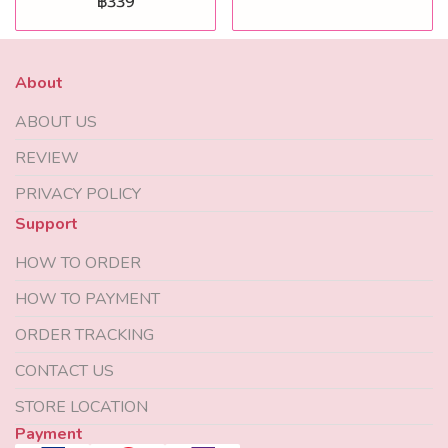
฿339
About
ABOUT US
REVIEW
PRIVACY POLICY
Support
HOW TO ORDER
HOW TO PAYMENT
ORDER TRACKING
CONTACT US
STORE LOCATION
Payment