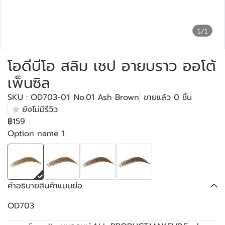
1/1
โอดีบีโอ สลิม เชป อายบราว ออโต้
เพ็นซิล
SKU : OD703-01
No.01 Ash Brown
ขายแล้ว 0 ชิ้น
ยังไม่มีรีวิว
฿159
Option name 1
คำอธิบายสินค้าแบบย่อ
OD703