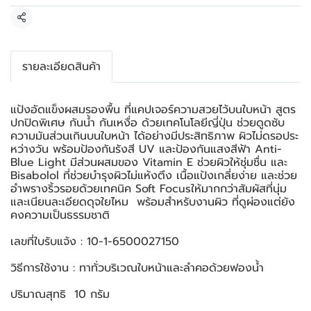
แชร์
รายละเอียดสินค้า
แป้งอัดแข็งผสมรองพื้น ที่แคปเจอร์ความสวยไว้บนใบหน้า สูตร
ปกปิดพิเศษ กันน้ำ กันเหงื่อ ด้วยเทคโนโลยีญี่ปุ่น ช่วยดูดซับ
ความมันส่วนเกินบนใบหน้า ได้อย่างมีประสิทธิภาพ ผิวไม่ดรอประ
หว่างวัน พร้อมป้องกันรังสี UV และป้องกันแสงสีฟ้า Anti-
Blue Light มีส่วนผสมของ Vitamin E ช่วยผิวให้ชุ่มชื่น และ
Bisabolol ที่ช่วยบำรุงผิวไม่แห้งตึง เนื้อแป้งเกลี่ยง่าย และช่วย
อำพรางริ้วรอยด้วยเทคนิค Soft Focusให้มากกว่าสัมผัสที่นุ่ม
และเนียนละเอียดดุจใยไหม พร้อมสำหรับงานผิว ที่ดูผ่องแต่ยัง
คงความเป็นธรรมชาติ
เลขที่ใบรับแจ้ง : 10-1-6500027150
วิธีการใช้งาน : ทาทั่วบริเวณใบหน้าและลำคอด้วยฟองน้ำ
ปริมาณสุทธิ 10 กรัม