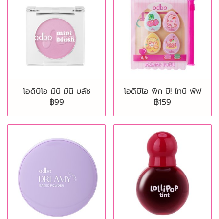
โอดีบีโอ มินิ มินิ บลัช
โอดีบีโอ พิก มี! ไทนี พัฟ
฿99
฿159