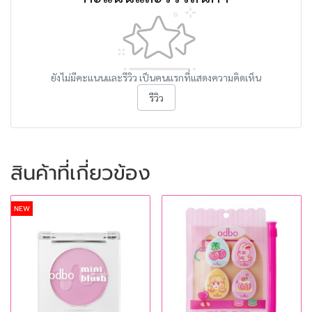
ยังไม่มีคะแนนและรีวิว เป็นคนแรกที่แสดงความคิดเห็น
รีวิว
สินค้าที่เกี่ยวข้อง
NEW