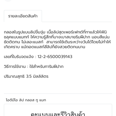
รายละเอียดสินค้า
กลอสในรูปแบบลิปจิ้มจุ่ม เนื้อลิปสุดเพอร์เฟกต์ที่ทาแล้วให้ฟินิ
ชลุคแบบแมทท์ ให้ความรู้สึกที่บางเบาสบายริมฝีปาก มอบสีแน่น
ชัดติดทน ไม่เลอะแมสก์ สามารถใช้เติมระหว่างวันได้โดยไม่ทำให้
เกิดคราบ แม้ถอดแมสก์สีลิปก็ยังสวยติดทนนาน
เลขที่ใบรับจดแจ้ง : 12-2-6500039143
วิธีการใช้งาน : ใช้สำหรับทาริมฝีปาก
ปริมาณสุทธิ 3.5 มิลลิลิตร
โอดีบีโอ ลิป กลอส ทู แมท
คะแนนและรีวิวสินค้า