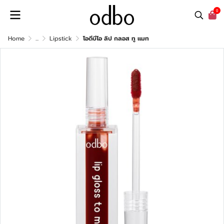
0
Home
...
Lipstick
โอดีบีโอ ลิป กลอส ทู แมท