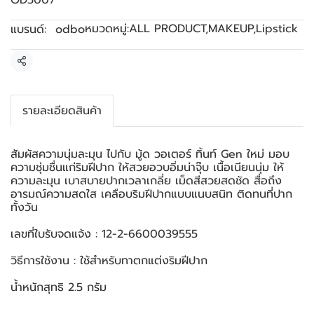
OD5007
หมวดหมู่:
ALL PRODUCT
,
MAKEUP
,
Lipstick
แบรนด์:
odbo
แชร์
รายละเอียดสินค้า
สัมผัสความนุ่มละมุน ไปกับ มู้ด วอเตอร์ ทิ้นท์ Gen ใหม่ มอบ
ความชุ่มชื่นแก่ริมฝีปาก ให้สวยอวบอิ่มน่าจุ๊บ เนื้อเนียนนุ่ม ให้
ความละมุน เบาสบายปากเวลาเกลี่ย เม็ดสีสวยสดชัด สื่อถึง
อารมณ์ความสดใส เคลือบริมฝีปากแบบแนบสนิท ติดทนที่ปาก
ทั้งวัน
เลขที่ใบรับจดแจ้ง : 12-2-6600039555
วิธีการใช้งาน : ใช้สำหรับทาตกแต่งริมฝีปาก
น้ำหนักสุทธิ 2.5 กรัม