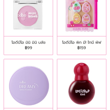
โอดีบีโอ มินิ มินิ บลัช
โอดีบีโอ พิก มี! ไทนี พัฟ
฿99
฿159