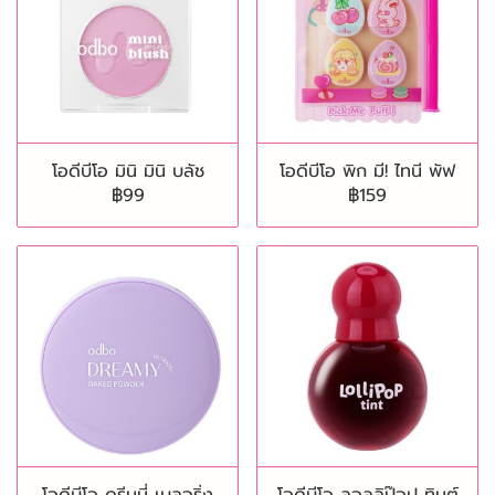
โอดีบีโอ มินิ มินิ บลัช
โอดีบีโอ พิก มี! ไทนี พัฟ
฿99
฿159