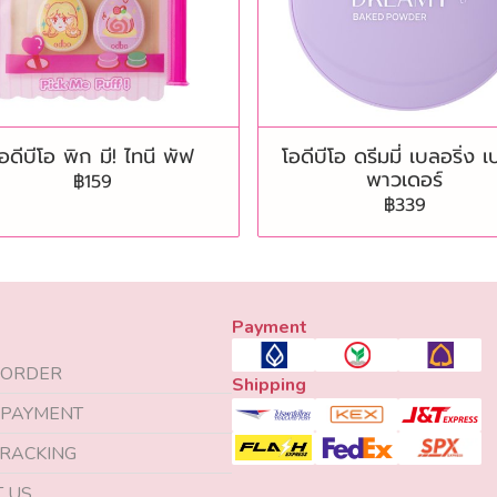
อดีบีโอ พิก มี! ไทนี พัฟ
โอดีบีโอ ดรีมมี่ เบลอริ่ง เ
พาวเดอร์
฿159
฿339
Payment
 ORDER
Shipping
 PAYMENT
RACKING
 US