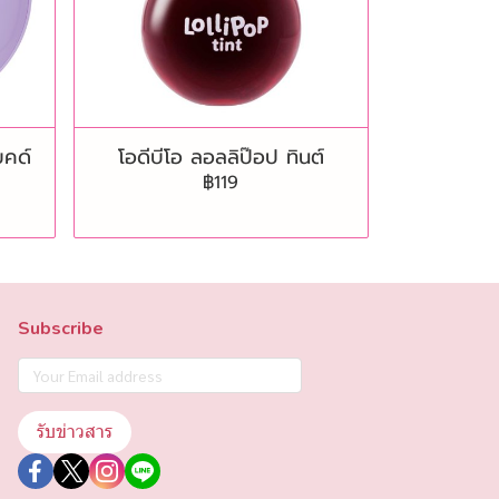
บคด์
โอดีบีโอ ลอลลิป๊อป ทินต์
฿119
Subscribe
รับข่าวสาร