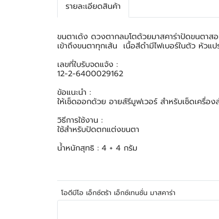
รายละเอียดสินค้า
ขนตาเด้ง ดวงตากลมโตด้วยมาสคาร่าปัดขนตาสองหั
เข้าถึงขนตาทุกเส้น เนื้อสีดำมีไฟเบอร์ในตัว หัวแ
เลขที่ใบรับจดแจ้ง :
12-2-6400029162
ข้อแนะนำ :
ให้เช็ดออกด้วย อายส์รีมูฟเวอร์ สำหรับเช็ดเครื
วิธีการใช้งาน :
ใช้สำหรับปัดตกแต่งขนตา
น้ำหนักสุทธิ : 4 + 4 กรัม
โอดีบีโอ เอ็กซ์ตร้า เอ็กซ์เทนชั่น มาสคาร่า