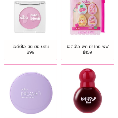
โอดีบีโอ มินิ มินิ บลัช
โอดีบีโอ พิก มี! ไทนี พัฟ
฿99
฿159